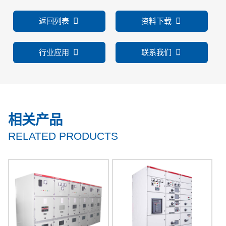
返回列表
资料下载
行业应用
联系我们
相关产品
RELATED PRODUCTS