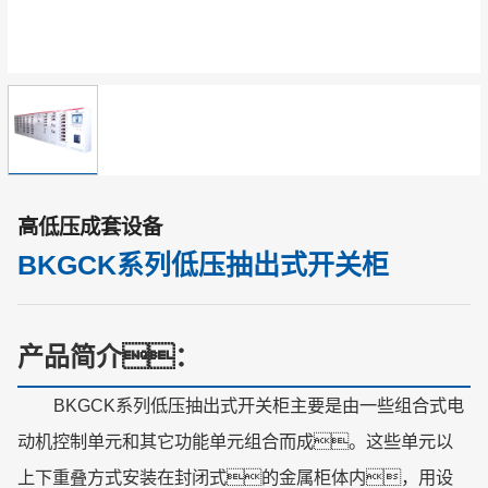
高低压成套设备
BKGCK系列低压抽出式开关柜
产品简介：
BKGCK系列低压抽出式开关柜主要是由一些组合式电
动机控制单元和其它功能单元组合而成。这些单元以
上下重叠方式安装在封闭式的金属柜体内，用设